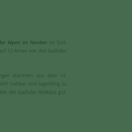
aler Alpen im Norden
im Süd-
 auf 12 Almen von den Gailtaler
nungen stammen aus dem 14.
ilch haltbar und lagerfähig zu
Wie der Gailtaler Almkäse g.U.