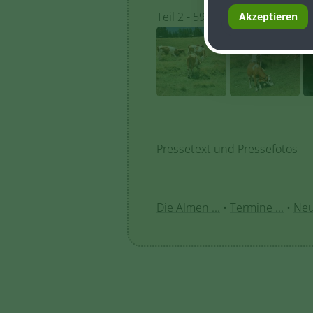
Teil 2 - 59 Fotos:
Akzeptieren
Pressetext und Pressefotos
Die Almen ...
•
Termine ...
•
Neui