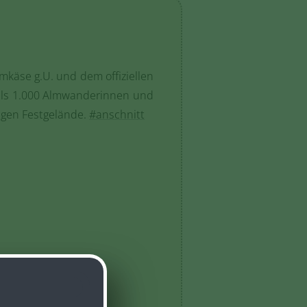
käse g.U. und dem offiziellen
als 1.000 Almwanderinnen und
igen Festgelände.
#anschnitt