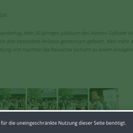
026
dertag, dem 30-jährigen Jubiläum des Vereins Gailtaler Alm
ch drei besondere Anlässe gemeinsam gefeiert. Weit mehr 
adung und machten die Reisacher Jochalm zu einem einzigart
für die uneingeschränkte Nutzung dieser Seite benötigt.