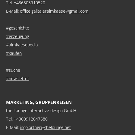
Tel. +436503910520
E-Mail:
office.gailtaleralmkaese@gmail.com
#geschichte
#erzeugung
#almkaesepedia
#kaufen
#suche
#newsletter
MARKETING, GRUPPENREISEN
the Lounge interactive design GmbH
Tel. +4369912647680
E-Mail:
ingo.ortner@thelounge.net