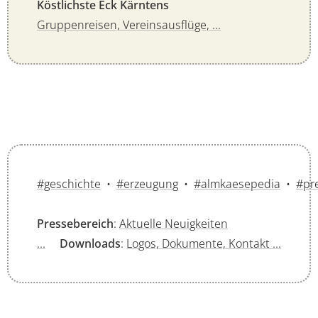
Köstlichste Eck Kärntens
Gruppenreisen, Vereinsausflüge, ...
#geschichte
•
#erzeugung
•
#almkaesepedia
•
#pr
Pressebereich
:
Aktuelle Neuigkeiten
...
Downloads
:
Logos, Dokumente, Kontakt ...