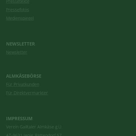
Pressetexte
Pressefotos
Medienspiegel
NEWSLETTER
Newsletter
ALMKÄSEBÖRSE
Für Privatkunden
Für Direktvermarkter
IMPRESSUM
Verein Gailtaler Almkäse g.U.
AT-9631 Jenig, Rattendorf 57