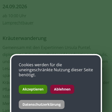
24.09.2026
ab 10:00 Uhr
Lamprechtbauer
Kräuterwanderung
Gemeinsam mit den Expertinnen Ursula Puntel,
diplomierte Kräuterkundlerin und Landwirtin aus Cleulis,
und Klara Obernosterer, Wildkräuterspezialistin aus dem
Cookies werden für die
Lesachtal, begeben sich die Teilnehmer:innen auf eine
uneingeschränkte Nutzung dieser Seite
benötigt.
spannende Entdeckungsreise durch die heimische
Kräuterwelt. Bei der Wanderung werden Geheimnisse der
Akzeptieren
Ablehnen
Pflanzen entschlüsselt und altes Wissen geteilt. Im
Mittelpunkt steht der besondere Wert der Kräuter für
Mensch und Tier. Anschließend wird beim
Datenschutzerklärung
Lamprechtbauer genussvoll gegessen.