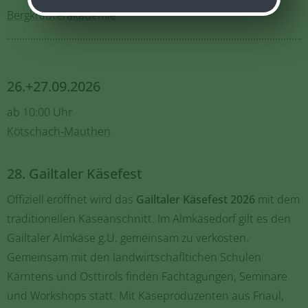
Bergkräuterakademie
26.+27.09.2026
ab 10:00 Uhr
Kötschach-Mauthen
28. Gailtaler Käsefest
Offiziell eröffnet wird das
Gailtaler Käsefest 2026
mit dem
traditionellen Käseanschnitt. Im Almkäsedorf gilt es den
Gailtaler Almkäse g.U. gemeinsam zu verkosten.
Gemeinsam mit den landwirtschafltichen Schulen
Kärntens und Osttirols finden Fachtagungen, Seminare
und Workshops statt. Mit Käseproduzenten aus Friaul,