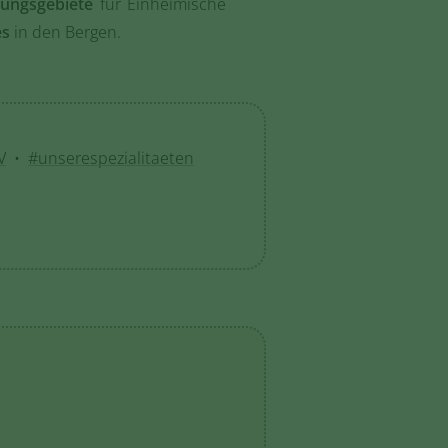
lungsgebiete
für Einheimische
es
in den Bergen.
V
•
#unserespezialitaeten