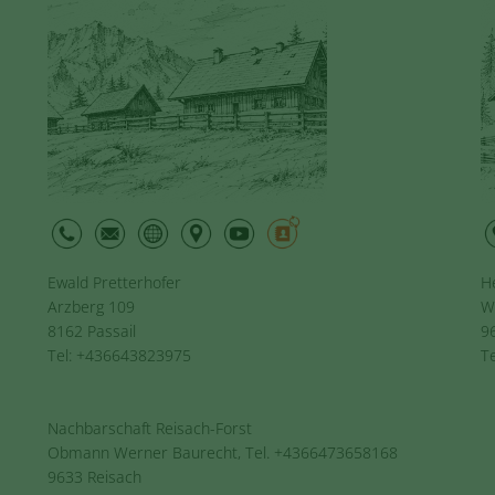
Ewald Pretterhofer
H
Arzberg 109
W
8162 Passail
9
Tel: +436643823975
T
Nachbarschaft Reisach-Forst
Obmann Werner Baurecht, Tel. +4366473658168
9633 Reisach