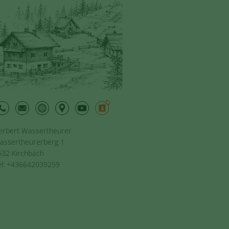
erbert Wassertheurer
assertheurerberg 1
632 Kirchbach
el: +436642039259