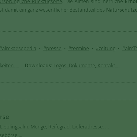
ursprüngliche Rückzugsorte
. Die Almen sind herrliche
Erho
ist damit ein ganz wesentlicher Bestandteil des
Naturschutz
#almkaesepedia
•
#presse
•
#termine
•
#zeitung
•
#almT
eiten ...
Downloads
:
Logos, Dokumente, Kontakt ...
rse
Lieblingsalm. Menge, Reifegrad, Lieferadresse, ...
sebörse ...