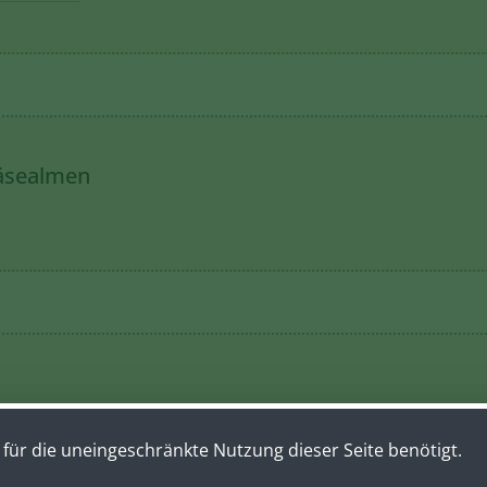
Käsealmen
s Verhalten auf Österreichs Almen und Weiden zu info
für die uneingeschränkte Nutzung dieser Seite benötigt.
sammengestellt.