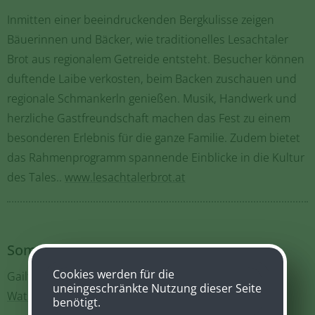
Inmitten einer beeindruckenden Bergkulisse zeigen
Bäuerinnen und Bäcker, wie traditionelles Lesachtaler
Brot aus regionalem Getreide entsteht. Besucher können
duftende Laibe verkosten, beim Backen zuschauen und
regionale Schmankerln genießen. Musik, Handwerk und
herzliche Gastfreundschaft machen das Fest zu einem
besonderen Erlebnis für die ganze Familie. Zudem bietet
das Rahmenprogramm spannende Einblicke in die Kultur
des Tales..
www.lesachtalerbrot.at
Sommer 2026
Cookies werden für die
Gailtaler Almkäse g.U.
uneingeschränkte Nutzung dieser Seite
Watschiger Alm
benötigt.