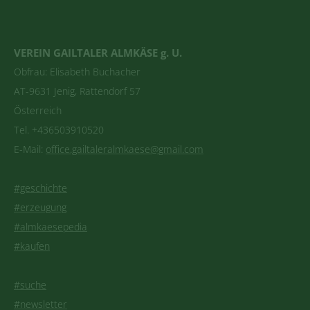
VEREIN GAILTALER ALMKÄSE g. U.
Obfrau: Elisabeth Buchacher
AT-9631 Jenig, Rattendorf 57
Österreich
Tel. +436503910520
E-Mail:
office.gailtaleralmkaese@gmail.com
#geschichte
#erzeugung
#almkaesepedia
#kaufen
#suche
#newsletter