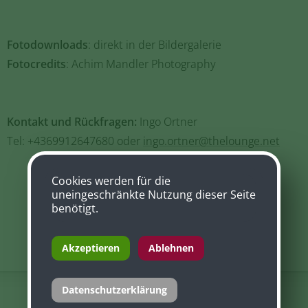
Fotodownloads
: direkt in der Bildergalerie
Fotocredits
: Achim Mandler Photography
Kontakt und Rückfragen:
Ingo Ortner
Tel: +4369912647680 oder
ingo.ortner@thelounge.net
Cookies werden für die
uneingeschränkte Nutzung dieser Seite
benötigt.
Akzeptieren
Ablehnen
Datenschutzerklärung