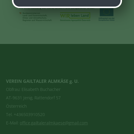
VEREIN GAILTALER ALMKÄSE g. U.
Obfrau: Elisabeth Buchacher
AT-9631 Jenig, Rattendorf 57
Österreich
Tel. +436503910520
E-Mail:
office.gailtaleralmkaese@gmail.com