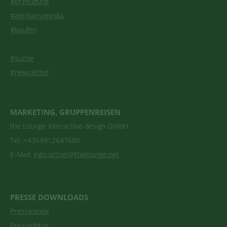
#erzeugung
#almkaesepedia
#kaufen
#suche
#newsletter
MARKETING, GRUPPENREISEN
the Lounge interactive design GmbH
Tel. +4369912647680
E-Mail:
ingo.ortner@thelounge.net
PRESSE DOWNLOADS
Pressetexte
Pressefotos