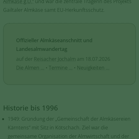
Almkäse g.U.“
und war die zentrale Trägerin des Projekts
Gailtaler Almkäse samt EU-Herkunftsschutz.
Offizieller Almkäseanschnitt und
Landesalmwandertag
auf der
Reisacher Jochalm
am 18.07.2026
Die Almen ...
•
Termine ...
•
Neuigkeiten ...
Historie bis 1996
1949: Gründung der „Gemeinschaft der Almkäsereien
Kärntens“ mit Sitz in Kötschach. Ziel war die
gemeinsame Organisation der Almwirtschaft und der