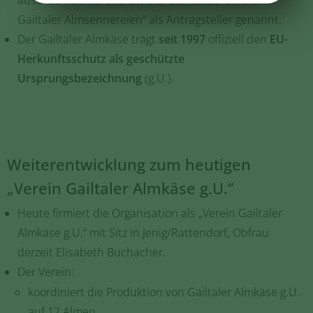
ausdrücklich der „Verein der Gemeinschaft der
Gailtaler Almsennereien“ als Antragsteller genannt.
Der Gailtaler Almkäse trägt
seit 1997
offiziell den
EU-
Herkunftsschutz als geschützte
Ursprungsbezeichnung
(g.U.).
Weiterentwicklung zum heutigen
„Verein Gailtaler Almkäse g.U.“
Heute firmiert die Organisation als „Verein Gailtaler
Almkäse g.U.“ mit Sitz in Jenig/Rattendorf, Obfrau
derzeit Elisabeth Buchacher.
Der Verein:
koordiniert die Produktion von Gailtaler Almkäse g.U.
auf 12 Almen,