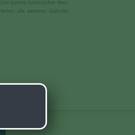
äse konnte italienischer Wein
rten alle weiteren Gailtaler