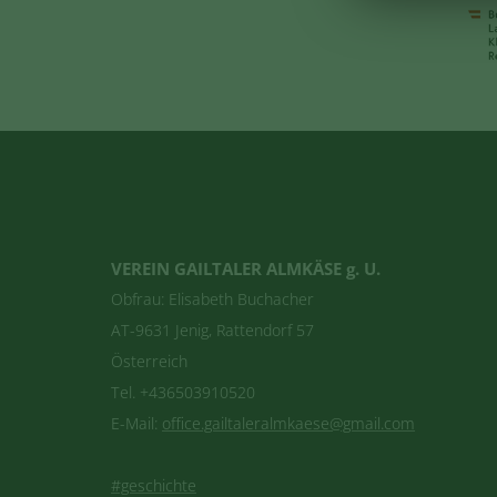
VEREIN GAILTALER ALMKÄSE g. U.
Obfrau: Elisabeth Buchacher
AT-9631 Jenig, Rattendorf 57
Österreich
Tel. +436503910520
E-Mail:
office.gailtaleralmkaese@gmail.com
#geschichte