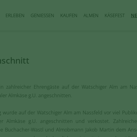
ERLEBEN
GENIESSEN
KAUFEN
ALMEN
KÄSEFEST
NE
nschnitt
M
 zahlreicher Ehrengäste auf der Watschiger Alm am Nas
aler Almkäse g.U. angeschnitten.
g wurde auf der Watschiger Alm am Nassfeld vor viel Publik
ler Almkäse g.U. angeschnitten und verkostet. Zahlreic
lie Buchacher-Wastl und Almobmann Jakob Martin dem Ansc