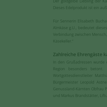
Der goldgelbe Liebling der K
Dieses Edelprodukt ist ein auß
Für Sennerin Elisabeth Buchac
Almkäse g.U., bedeutet dieses
Verbindung zwischen Mensch, T
Käsekeller.“
Zahlreiche Ehrengäste 
In den Grußadressen wurde d
Region besonders betont. 
Wortgottesdienstleiter Matt
Bürgermeister Leopold Astne
Genussland-Kärnten Obfrau Pet
und Markus Brandstätter, Lif