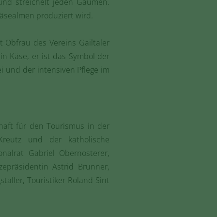
 und streichelt jeden Gaumen.
Käsealmen produziert wird.
t Obfrau des Vereins Gailtaler
in Käse, er ist das Symbol der
i und der intensiven Pflege im
aft für den Tourismus in der
Kreutz und der katholische
nalrat Gabriel Obernosterer,
epräsidentin Astrid Brunner,
aller, Touristiker Roland Sint