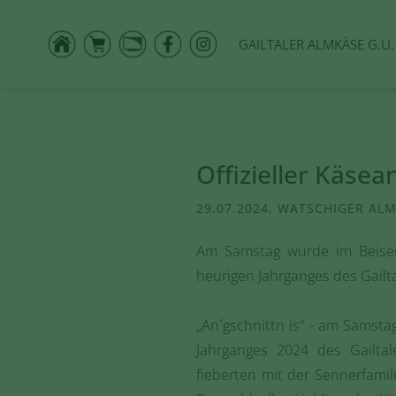
GAILTALER ALMKÄSE G.U.
Offizieller Käsea
29.07.2024, WATSCHIGER AL
Am Samstag wurde im Beisein
heurigen Jahrganges des Gailt
„An´gschnittn is“ - am Samsta
Jahrganges 2024 des Gailta
fieberten mit der Sennerfami