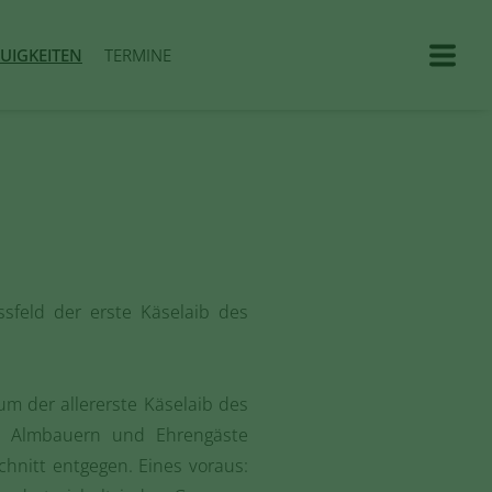
UIGKEITEN
TERMINE
sfeld der erste Käselaib des
um der allererste Käselaib des
he Almbauern und Ehrengäste
hnitt entgegen. Eines voraus: