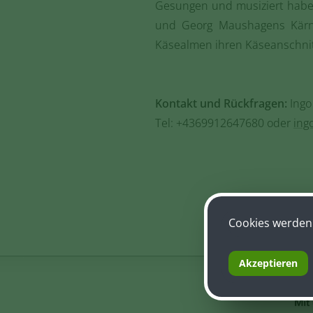
Gesungen und musiziert haben
und Georg Maushagens Kärntn
Käsealmen ihren Käseanschnit
Kontakt und Rückfragen:
Ingo
Tel: +4369912647680 oder
ing
Cookies werden 
Akzeptieren