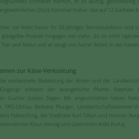
äsegourmets schmeckt herrlich, er ist würzig, geschmeidig
ergewöhnliches Stück Kärntner Kultur, das auf 12 Gailtaler 
her, sie feiert heuer ihr 20-jähriges Sennerjubiläum und is
 goldgelbe Produkt hingegen viel mehr. „Es ist nicht irgende
ier und Natur und er zeugt von harter Arbeit in der Käsere
kamen zur Käse-Verkostung
ie existentielle Bedeutung der Almen und der Landwirtsch
Eingangs erbaten der evangelische Pfarrer Stephan 
hias Gucher Gottes Segen. Mit angeschnitten haben Natio
r, FPÖ-Obfrau Barbara Plunger, Landwirtschaftskammer-Viz
ra Pobaschnig, die Stadträte Karl Tillian und Hannes Burgst
tunternehmer Klaus Herzog und Gastronom Ardit Kurtaj.