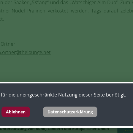
 der Saaker „5X°ang“ und das „Watschiger Alm-Duo“. Zum K
er-Nudel Pralinen verkostet werden. Tags darauf zelebrie
t.
 Ortner
o.ortner@thelounge.net
für die uneingeschränkte Nutzung dieser Seite benötigt.
Ablehnen
Datenschutzerklärung