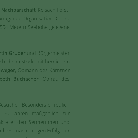
r
Nachbarschaft
Reisach-Forst,
orragende Organisation. Ob zu
1.554 Metern Seehöhe gelegene
tin Gruber
und Bürgermeister
cht beim Stöckl mit herrlichem
bweger
, Obmann des Kärntner
abeth Buchacher
, Obfrau des
esucher. Besonders erfreulich
r 30 Jahren maßgeblich zur
dankte er den Sennerinnen und
d den nachhaltigen Erfolg. Für