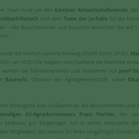
 dem Team rund um den
Kärntner Almwirtschaftsverein
, de
irchbach/Reisach
und dem
Team der Jochalm
für die herv
en – alle Besucherinnen und Besucher erreichten die auf 
cher.
rde der kürzlich sanierte Almweg offiziell durch LH-Stv.
Mar
tlich um 10.00 Uhr begann anschließend die feierliche Anda
üßt wurden die Teilnehmerinnen und Teilnehmer von
Josef O
r Baurecht
, Obmann der Agrargemeinschaft, sowie
Elis
eiche Ehrengäste ihre Grußworte an die Besucherinnen und B
emaligen EU-Agrarkommissars Franz Fischler
, der vo
ler Almkäses g.U. beigetragen hat. In seiner Ansprache 
en Mitgliedern des Vereins für ihren langjährigen Einsatz un