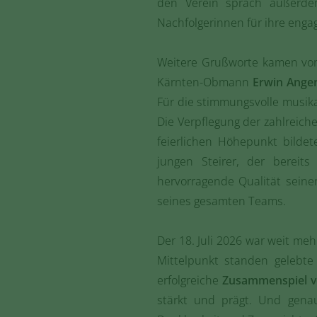
den Verein sprach außerde
Nachfolgerinnen für ihre engag
Weitere Grußworte kamen vo
Kärnten-Obmann
Erwin Ange
Für die stimmungsvolle musi
Die Verpflegung der zahlrei
feierlichen Höhepunkt bildet
jungen Steirer, der bereit
hervorragende Qualität sein
seines gesamten Teams.
Der 18. Juli 2026 war weit mehr
Mittelpunkt standen gelebte 
erfolgreiche
Zusammenspiel v
stärkt und prägt. Und gena