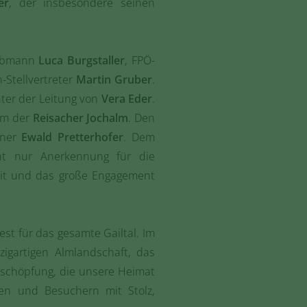
er
, der insbesondere seinen
bobmann
Luca Burgstaller
, FPÖ-
Stellvertreter
Martin Gruber
.
ter der Leitung von
Vera Eder
.
am der
Reisacher Jochalm
. Den
nner
Ewald Pretterhofer
. Dem
cht nur Anerkennung für die
eit und das große Engagement
Fest für das gesamte Gailtal. Im
zigartigen Almlandschaft, das
tschöpfung, die unsere Heimat
en und Besuchern mit Stolz,