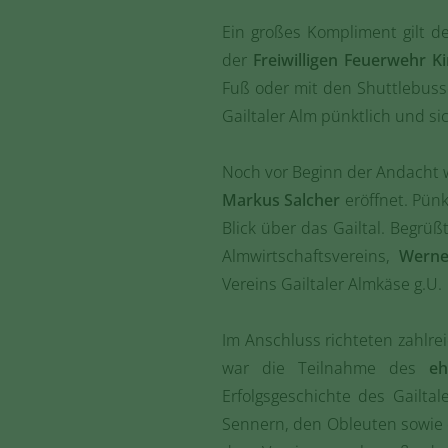
Ein großes Kompliment gilt
der
Freiwilligen Feuerwehr K
Fuß oder mit den Shuttlebuss
Gailtaler Alm pünktlich und si
Noch vor Beginn der Andacht wu
Markus Salcher
eröffnet. Pünk
Blick über das Gailtal. Begr
Almwirtschaftsvereins,
Werne
Vereins Gailtaler Almkäse g.U.
Im Anschluss richteten zahlr
war die Teilnahme des
eh
Erfolgsgeschichte des Gailta
Sennern, den Obleuten sowie d