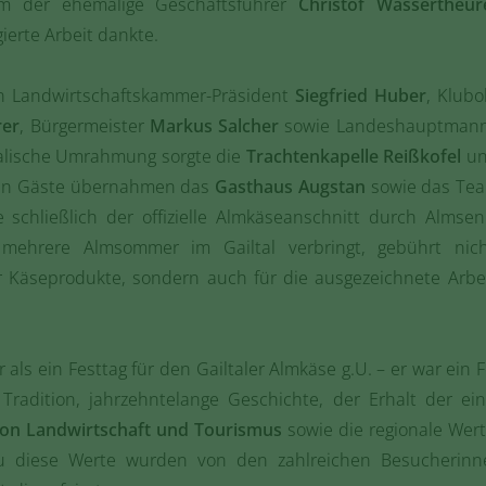
m der ehemalige Geschäftsführer
Christof Wassertheur
ierte Arbeit dankte.
n Landwirtschaftskammer-Präsident
Siegfried Huber
, Klu
rer
, Bürgermeister
Markus Salcher
sowie Landeshauptmann-
kalische Umrahmung sorgte die
Trachtenkapelle Reißkofel
un
chen Gäste übernahmen das
Gasthaus Augstan
sowie das Te
e schließlich der offizielle Almkäseanschnitt durch Almse
s mehrere Almsommer im Gailtal verbringt, gebührt ni
er Käseprodukte, sondern auch für die ausgezeichnete Arb
 als ein Festtag für den Gailtaler Almkäse g.U. – er war ein 
Tradition, jahrzehntelange Geschichte, der Erhalt der ein
on Landwirtschaft und Tourismus
sowie die regionale Wer
u diese Werte wurden von den zahlreichen Besucherinn