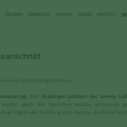
ERLEBEN
GENIESSEN
KAUFEN
ALMEN
KÄSEFEST
NE
seanschnitt
te erneut Geschichte geschrieben.
lmwandertag
, dem
30-jährigen Jubiläum des Vereins Gail
wurden gleich drei besondere Anlässe gemeinsam gef
rer folgten der Einladung und machten die Reisacher Jo